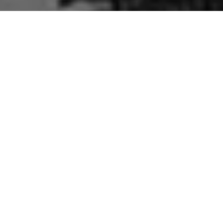
GIANTS
Unzäh­lige Expe­di­tio­nen im ganzen Alpen­
raum, Zehn­tausende von Höhen­metern, wohl
min­destens eben­so viele Fotos von den spek­
takulärsten Orten, zu den unmöglich­sten
Tages- und Nachtzeit­en, in Wind und Wet­ter.
GIANTS
, das sind die schön­sten Gipfel, West­
grate, Nord­wände, Pics, Zack­en und Mounts
des Alpenraums.
GIANTS
, das ist ein phan­
tastis­ches Foto­buch mit meinen schön­sten