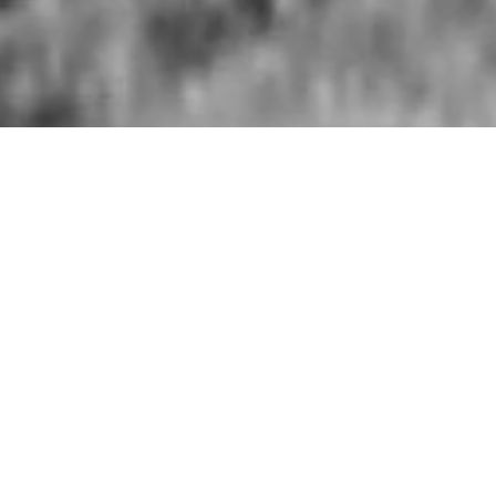
BERG­STEIGER
„
Alpin­is­mus ist die Kun­st, Gipfel und Wände
zu besteigen, aus eigen­er physis­ch­er und
geistiger Kraft. Es müssen dabei natür­liche,
nicht kün­stliche Hin­dernisse über­wun­den,
Risiken eingeschätzt und angenom­men wer­